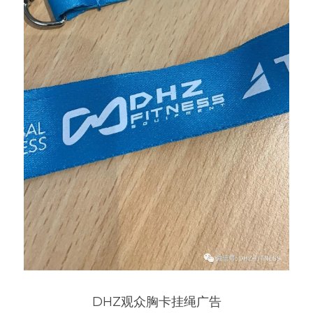
DHZ观众胸卡挂绳广告