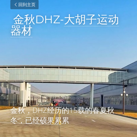
回到主页
 金秋DHZ-
大胡子运动
器材
金秋，DHZ经历的15载的春夏秋
冬，已经硕果累累