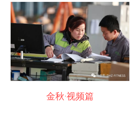
金秋·视频篇