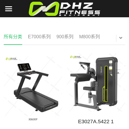
首页
关于DHZ
所有分类
E7000系列
900系列
M800系列
DHZ
公司简介
品牌文化
TITAN
U2000系列
公司相册
U3000系列
营销场景
T1系列
公司影像
E7000系列
T2系列
新闻中心
客户案例
E6000系列
2018德国FIBO展
联系我们
Y900Z系列
2018上海体博会
OA系统
E3027A.5422 1
有氧系列
2018北京China fit
搜索