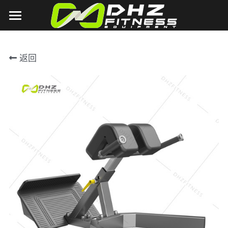
首页
返回
关于DHZ
DHZ
公司简介
品牌文化
TITAN
U2000系列
公司相册
U3000系列
营销场景
T1系列
公司影像
E7000系列
T2系列
新闻中心
客户案例
E6000系列
2018德国FIBO展
联系我们
Y900Z系列
2018上海体博会
OA系统
有氧系列
2018北京China fit
搜索