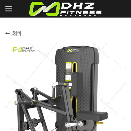
首页
返回
关于DHZ
DHZ
公司简介
品牌文化
TITAN
U2000系列
公司相册
U3000系列
营销场景
T1系列
公司影像
E7000系列
T2系列
新闻中心
客户案例
E6000系列
2018德国FIBO展
联系我们
Y900Z系列
2018上海体博会
OA系统
有氧系列
2018北京China fit
搜索